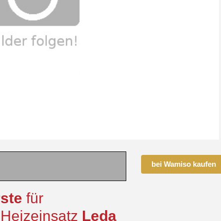
bei Wamiso kaufen
ste
für
 Heizeinsatz
Leda